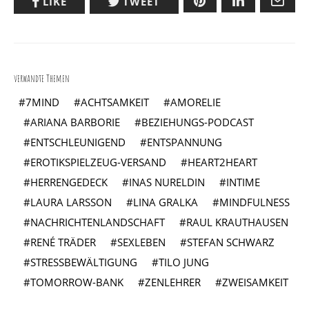
LIKE
TWEET
verwandte Themen
7MIND
ACHTSAMKEIT
AMORELIE
ARIANA BARBORIE
BEZIEHUNGS-PODCAST
ENTSCHLEUNIGEND
ENTSPANNUNG
EROTIKSPIELZEUG-VERSAND
HEART2HEART
HERRENGEDECK
INAS NURELDIN
INTIME
LAURA LARSSON
LINA GRALKA
MINDFULNESS
NACHRICHTENLANDSCHAFT
RAUL KRAUTHAUSEN
RENÉ TRÄDER
SEXLEBEN
STEFAN SCHWARZ
STRESSBEWÄLTIGUNG
TILO JUNG
TOMORROW-BANK
ZENLEHRER
ZWEISAMKEIT