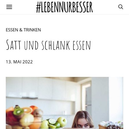
ESSEN & TRINKEN
Satt und schlank essen
POSTED
13. MAI 2022
ON