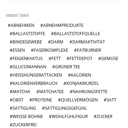
verwandte Themen
ABNEHMEN
ABNEHMPRODUKTE
BALLASTSTOFFE
BALLASTSTOFFQUELLE
BINDEGEWEBE
DARM
DARMAKTIVITÄT
ESSEN
FASERKOMPLEXE
FATBURNER
FEIGENKAKTUS
FETT
FETTDEPOT
GEMÜSE
GLUCOMANNAN
GRÜNER TEE
HEISSHUNGERATTACKEN
KALORIEN
KALORIENVERBRAUCH
KONJAKWURZEL
MATCHA
MATCHATEE
NAHRUNGSFETTE
OBST
PROTEINE
QUELLVERMÖGEN
SATT
SÄTTIGUNG
SÄTTIGUNGSGEFÜHL
WEISSE BOHNE
WOHLFÜHLFIGUR
ZUCKER
ZUCKERFREI