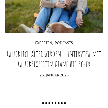
EXPERTEN
PODCASTS
Glücklich älter werden – Interview mit
W
Glücksexpertin Diane Hielscher
POSTED
26. JANUAR 2026
ON