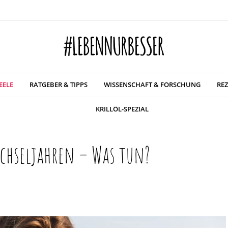
EELE
RATGEBER & TIPPS
WISSENSCHAFT & FORSCHUNG
REZ
KRILLÖL-SPEZIAL
chseljahren – Was tun?