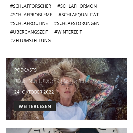
SCHLAFFORSCHER
SCHLAFHORMON
SCHLAFPROBLEME
SCHLAFQUALITÄT
SCHLAFROUTINE
SCHLAFSTÖRUNGEN
ÜBERGANGSZEIT
WINTERZEIT
ZEITUMSTELLUNG
PODCASTS
Podcast: Selbstfürsorge – die Basis für alles
POSTED
24. OKTOBER 2022
ON
WEITERLESEN