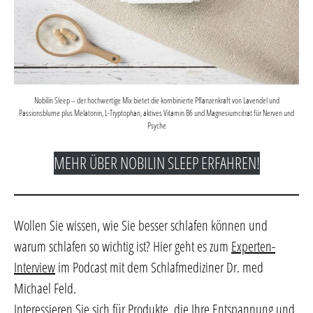
Nobilin Sleep – der hochwertige Mix bietet die kombinierte Pflanzenkraft von Lavendel und
Passionsblume plus Melatonin, L-Tryptophan, aktives Vitamin B6 und Magnesiumcitrat für Nerven und
Psyche
MEHR ÜBER NOBILIN SLEEP ERFAHREN!
Wollen Sie wissen, wie Sie besser schlafen können und
warum schlafen so wichtig ist? Hier geht es zum
Experten-
Interview
im Podcast mit dem Schlafmediziner Dr. med
Michael Feld.
Interessieren Sie sich für Produkte, die Ihre Entspannung und