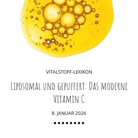
VITALSTOFF-LEXIKON
Liposomal und gepuffert: Das moderne
Vitamin C
POSTED
8. JANUAR 2026
ON