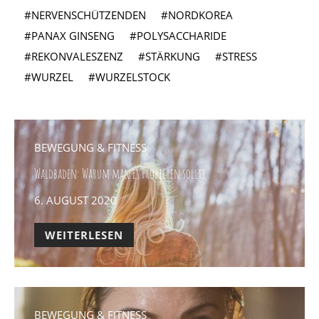
NERVENSCHÜTZENDEN
NORDKOREA
PANAX GINSENG
POLYSACCHARIDE
REKONVALESZENZ
STÄRKUNG
STRESS
WURZEL
WURZELSTOCK
BEWEGUNG & FITNESS
Waldbaden: Warum man es probieren sollte
POSTED
6. AUGUST 2020
ON
WEITERLESEN
BEWEGUNG & FITNESS