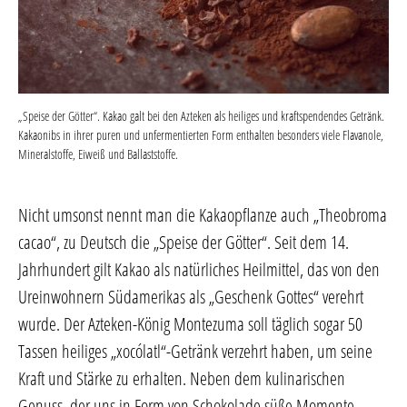
„Speise der Götter“. Kakao galt bei den Azteken als heiliges und kraftspendendes Getränk.
Kakaonibs in ihrer puren und unfermentierten Form enthalten besonders viele Flavanole,
Mineralstoffe, Eiweiß und Ballaststoffe.
Nicht umsonst nennt man die Kakaopflanze auch „Theobroma
cacao“, zu Deutsch die „Speise der Götter“. Seit dem 14.
Jahrhundert gilt Kakao als natürliches Heilmittel, das von den
Ureinwohnern Südamerikas als „Geschenk Gottes“ verehrt
wurde. Der Azteken-König Montezuma soll täglich sogar 50
Tassen heiliges „xocólatl“-Getränk verzehrt haben, um seine
Kraft und Stärke zu erhalten. Neben dem kulinarischen
Genuss, der uns in Form von Schokolade süße Momente