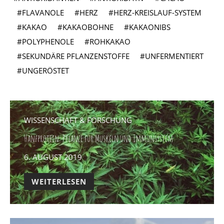
FLAVANOLE
HERZ
HERZ-KREISLAUF-SYSTEM
KAKAO
KAKAOBOHNE
KAKAONIBS
POLYPHENOLE
ROHKAKAO
SEKUNDÄRE PFLANZENSTOFFE
UNFERMENTIERT
UNGERÖSTET
WISSENSCHAFT & FORSCHUNG
Hanfprotein: Pflanze für Muskeln und Immunsystem
POSTED
6. AUGUST 2019
ON
WEITERLESEN