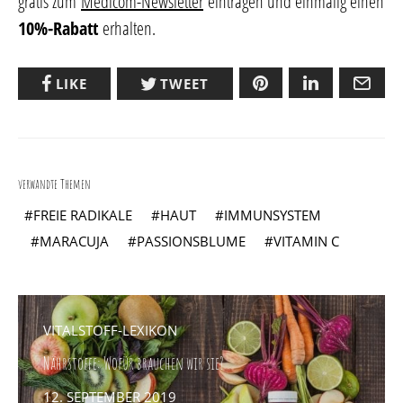
gratis zum
Medicom-Newsletter
eintragen und einmalig einen
10%-Rabatt
erhalten.
LIKE
TWEET
verwandte Themen
FREIE RADIKALE
HAUT
IMMUNSYSTEM
MARACUJA
PASSIONSBLUME
VITAMIN C
VITALSTOFF-LEXIKON
Nährstoffe: Wofür brauchen wir sie?
POSTED
12. SEPTEMBER 2019