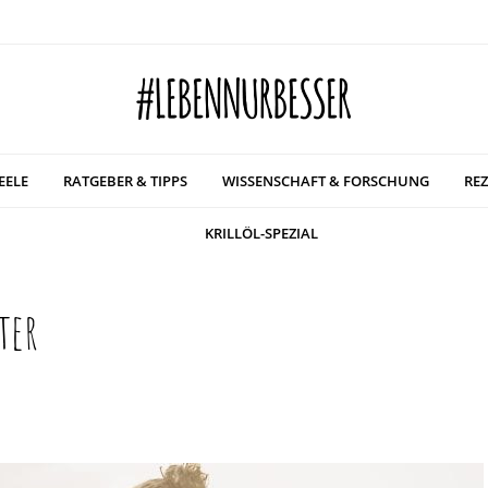
EELE
RATGEBER & TIPPS
WISSENSCHAFT & FORSCHUNG
REZ
KRILLÖL-SPEZIAL
ter